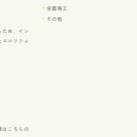
全面施工
その他
るため、イン
たエコリフォ
。
様はこちらの